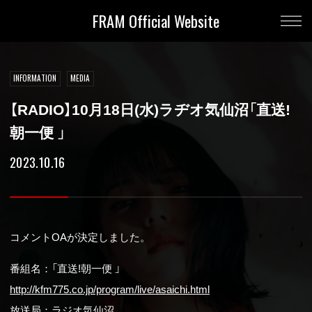
FRAM Official Website
INFORMATION
MEDIA
【RADIO】10月18日(水)ラヂオ気仙沼「直送!
朝一便 」
2023.10.16
コメントOAが決定しました。
番組名：「直送!朝一便 」
http://kfm775.co.jp/program/live/asaichi.html
放送局：ラジオ気仙沼