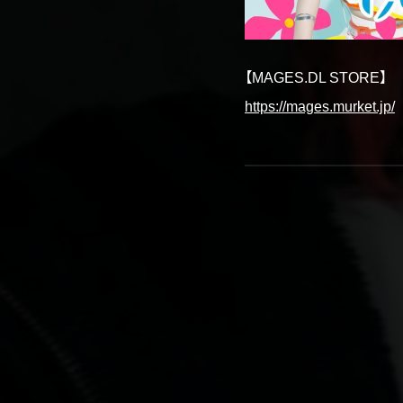
【MAGES.DL STORE】
https://mages.murket.jp/