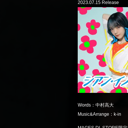
2023.07.15 Release
Words：中村高大
Music&Arrange：k-in
MAGES.DL STO