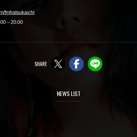
om/fmhatsukaichi
0～20:00
Twitter
Facebook
LINE
NEWS LIST