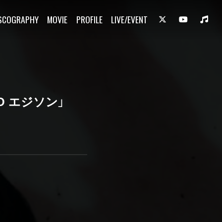
SCOGRAPHY
MOVIE
PROFILE
LIVE/EVENT
IO エジソン」