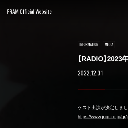
FRAM Official Website
INFORMATION
MEDIA
【RADIO】202
2022.12.31
ゲスト出演が決定しまし
https://www.joqr.co.jp/q