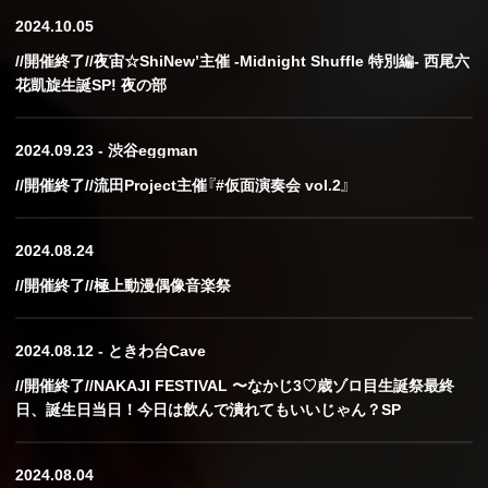
2024.10.05
//開催終了//夜宙☆ShiNew’主催 -Midnight Shuffle 特別編- 西尾六
花凱旋生誕SP! 夜の部
2024.09.23 - 渋谷eggman
//開催終了//流田Project主催『#仮面演奏会 vol.2』
2024.08.24
//開催終了//極上動漫偶像音楽祭
2024.08.12 - ときわ台Cave
//開催終了//NAKAJI FESTIVAL 〜なかじ3♡歳ゾロ目生誕祭最終
日、誕生日当日！今日は飲んで潰れてもいいじゃん？SP
2024.08.04