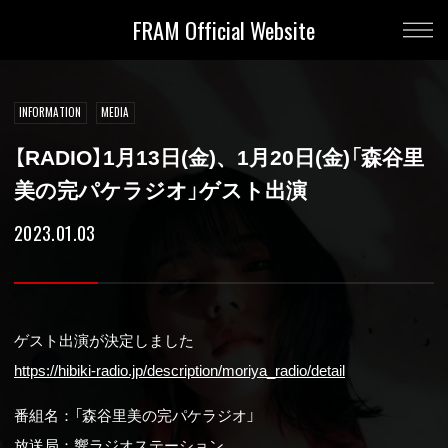
FRAM Official Website
INFORMATION
MEDIA
【RADIO】1月13日(金)、1月20日(金)「森谷里
美の完パケラジオ」ゲスト出演
2023.01.03
ゲスト出演が決定しました
https://hibiki-radio.jp/description/moriya_radio/detail
番組名：「森谷里美の完パケラジオ」
放送局：響ラジオステーション